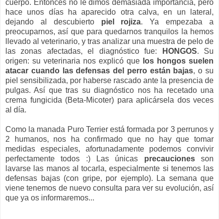
cuerpo. Entonces no le dimos demasiada importancia, pero
hace unos días ha aparecido otra calva, en un lateral,
dejando al descubierto
piel rojiza
. Ya empezaba a
preocuparnos, así que para quedarnos tranquilos la hemos
llevado al veterinario, y tras analizar una muestra de pelo de
las zonas afectadas, el diagnóstico fue:
HONGOS
. Su
origen: su veterinaria nos explicó que
los hongos suelen
atacar cuando las defensas del perro están bajas
, o su
piel sensibilizada, por haberse rascado ante la presencia de
pulgas. Así que tras su diagnóstico nos ha recetado una
crema fungicida (Beta-Micoter) para aplicársela dos veces
al día.
Como la manada Puro Terrier está formada por 3 perrunos y
2 humanos, nos ha confirmado que no hay que tomar
medidas especiales, afortunadamente podemos convivir
perfectamente todos :) Las únicas
precauciones
son
lavarse las manos al tocarla, especialmente si tenemos las
defensas bajas (con gripe, por ejemplo). La semana que
viene tenemos de nuevo consulta para ver su evolución, así
que ya os informaremos...