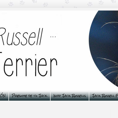
ÑÓN
Presume de tu Jack
Info Jack Russells
Jack Russell