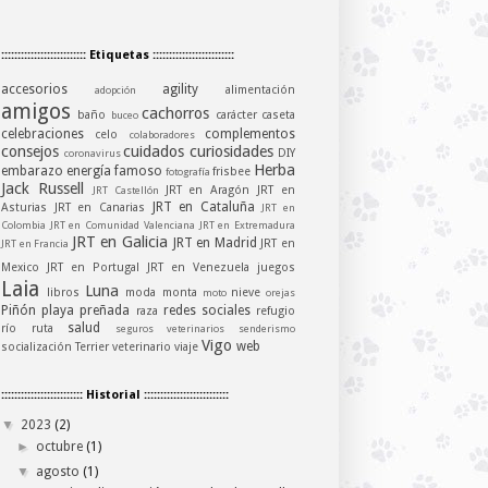
:::::::::::::::::::::::::: Etiquetas :::::::::::::::::::::::::
accesorios
agility
alimentación
adopción
amigos
cachorros
baño
carácter
caseta
buceo
celebraciones
complementos
celo
colaboradores
consejos
cuidados
curiosidades
DIY
coronavirus
Herba
embarazo
energía
famoso
frisbee
fotografía
Jack Russell
JRT en Aragón
JRT en
JRT Castellón
JRT en Cataluña
Asturias
JRT en Canarias
JRT en
Colombia
JRT en Comunidad Valenciana
JRT en Extremadura
JRT en Galicia
JRT en Madrid
JRT en
JRT en Francia
Mexico
JRT en Portugal
JRT en Venezuela
juegos
Laia
Luna
libros
moda
monta
nieve
moto
orejas
Piñón
playa
preñada
redes sociales
raza
refugio
salud
río
ruta
seguros veterinarios
senderismo
Vigo
web
socialización
Terrier
veterinario
viaje
::::::::::::::::::::::::: Historial ::::::::::::::::::::::::::
▼
2023
(2)
►
octubre
(1)
▼
agosto
(1)