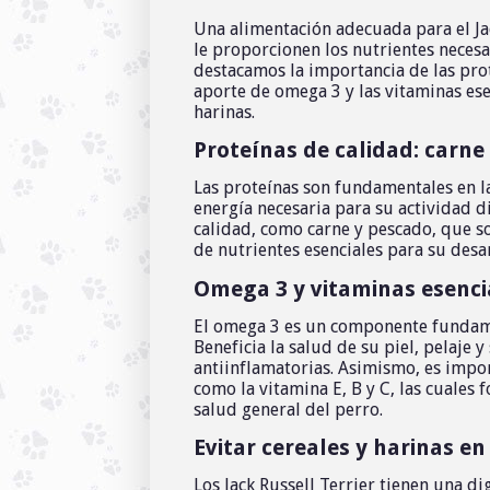
Una alimentación adecuada para el Jac
le proporcionen los nutrientes necesar
destacamos la importancia de las prot
aporte de omega 3 y las vitaminas esen
harinas.
Proteínas de calidad: carne
Las proteínas son fundamentales en la 
energía necesaria para su actividad d
calidad, como carne y pescado, que s
de nutrientes esenciales para su desar
Omega 3 y vitaminas esencial
El omega 3 es un componente fundamen
Beneficia la salud de su piel, pelaj
antiinflamatorias. Asimismo, es impor
como la vitamina E, B y C, las cuales
salud general del perro.
Evitar cereales y harinas en
Los Jack Russell Terrier tienen una d