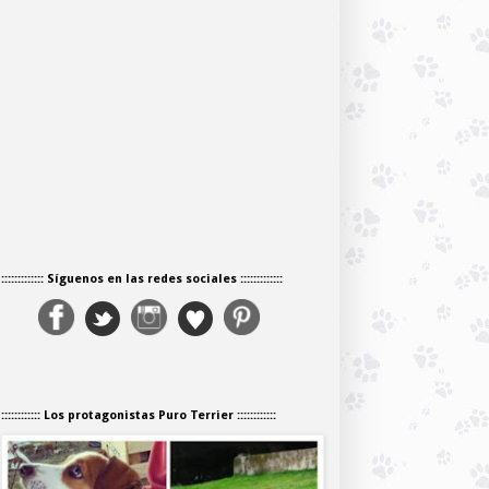
::::::::::::: Síguenos en las redes sociales :::::::::::::
:::::::::::: Los protagonistas Puro Terrier ::::::::::::