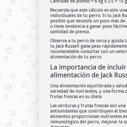
Cantidad de pienso = 6 kg x 2.5 = 15 
Recuerda que este cálculo es solo una
individuales de tu perro. Si tu Jack 
posible que necesite un poco más de a
o tiene tendencia a ganar peso fácilm
cantidad de pienso.
Observa a tu perro de cerca y ajusta 
tu Jack Russell gana peso rápidament
recomendable consultar con un veteri
alimentación de tu perro.
La importancia de incluir
alimentación de Jack Russ
Una alimentación equilibrada y saluda
variedad de nutrientes, y una forma d
frutas frescas en su dieta.
Las verduras y frutas frescas son una
antioxidantes que contribuyen al bien
alimentos proporcionan nutrientes es
inmunológico del perro, mejorar la sa