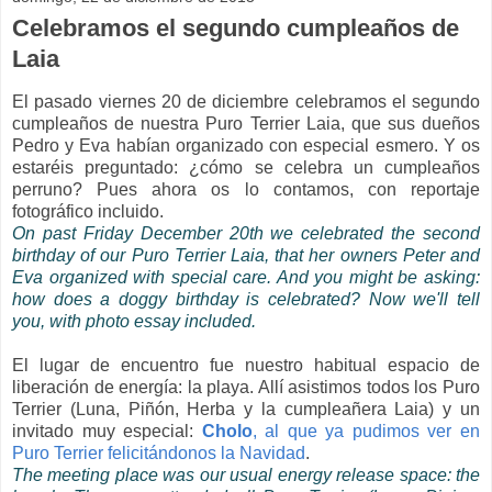
Celebramos el segundo cumpleaños de
Laia
El pasado viernes 20 de diciembre celebramos el segundo
cumpleaños de nuestra Puro Terrier Laia, que sus dueños
Pedro y Eva habían organizado con especial esmero. Y os
estaréis preguntado: ¿cómo se celebra un cumpleaños
perruno? Pues ahora os lo contamos, con reportaje
fotográfico incluido.
On past Friday December 20th we celebrated the second
birthday of our Puro Terrier Laia, that her owners Peter and
Eva organized with special care. And you might be asking:
how does a doggy birthday is celebrated? Now we'll tell
you, with photo essay included.
El lugar de encuentro fue nuestro habitual espacio de
liberación de energía: la playa. Allí asistimos todos los Puro
Terrier (Luna, Piñón, Herba y la cumpleañera Laia) y un
invitado muy especial:
Cholo
, al que ya pudimos ver en
Puro Terrier felicitándonos la Navidad
.
The meeting place was our usual energy release space: the