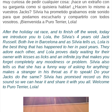
muy curiosa de pedir cualquier cosa: ¡hace un extraño con
su garganta como si quisiera hablar! ¿Hacen lo mismo a
vuestros Jacks? Silvia ha prometido grabarnos este sonido
para que podamos escucharlo y compartirlo con todos
vosotros. ¡Bienvenida a Puro Terrier, Lola!
After the holiday rat race, and to finish off the week, today
we introduce you to Lola, the Silvia's 4 years old Jack
Russell. Both live in Barcelona and as Silvia tells us, Lola is
the best thing that has happened to her in past years. They
adore each other, and Lola proves daily waiting for their
owner with kisses as licks and an infinite joy that makes you
forget completely any moodiness or problem. Silvia also
tells us that she has a funny way of asking for anything:
makes a stranger in his throat as if to speak! Do
your
Jacks
do the same? Silvia has promised record us this
sound so we can hear it and share it with you all. Welcome
to Puro Terrier, Lola!