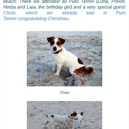
beach. There we attended all Puro Terrier (Luna, Pinion,
Herba and Laia, the birthday girl) and a very special guest:
Cholo, which we already saw in Puro
Terrier
congratulating
Christmas
.
Cholo