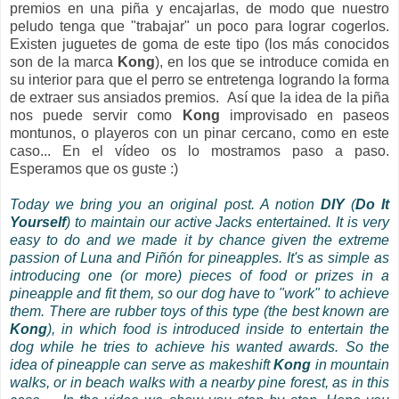
premios en una piña y encajarlas, de modo que nuestro
peludo tenga que "trabajar" un poco para lograr cogerlos.
Existen juguetes de goma de este tipo (los más conocidos
son de la marca
Kong
), en los que se introduce comida en
su interior para que el perro se entretenga logrando la forma
de extraer sus ansiados premios. Así que la idea de la piña
nos puede servir como
Kong
improvisado en paseos
montunos, o playeros con un pinar cercano, como en este
caso... En el vídeo os lo mostramos paso a paso.
Esperamos que os guste :)
Today we bring you an original post. A notion
DIY
(
Do It
Yourself
) to maintain our active Jacks entertained. It is very
easy to do and we made it by chance given the extreme
passion of Luna and Piñón for pineapples. It's as simple as
introducing one (or more) pieces of food or prizes in a
pineapple and fit them, so our dog have to "work" to achieve
them. There are rubber toys of this type (the best known are
Kong
), in which food is introduced inside to entertain the
dog while he tries to achieve his wanted awards. So the
idea of pineapple can serve as makeshift
Kong
in mountain
walks, or in beach walks with a nearby pine forest, as in this