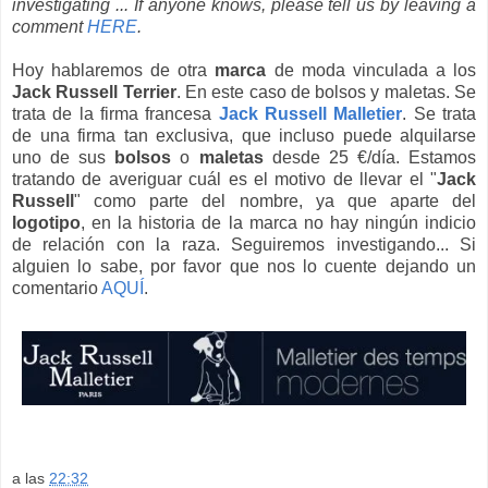
investigating ... If anyone knows, please tell us by leaving a
comment
HERE
.
Hoy hablaremos de otra
marca
de moda vinculada a los
Jack Russell Terrier
. En este caso de bolsos y maletas. Se
trata de la firma francesa
Jack Russell Malletier
. Se trata
de una firma tan exclusiva, que incluso puede alquilarse
uno de sus
bolsos
o
maletas
desde 25 €/día. Estamos
tratando de averiguar cuál es el motivo de llevar el "
Jack
Russell
" como parte del nombre, ya que aparte del
logotipo
, en la historia de la marca no hay ningún indicio
de relación con la raza. Seguiremos investigando... Si
alguien lo sabe, por favor que nos lo cuente dejando un
comentario
AQUÍ
.
a las
22:32