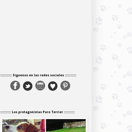
::::::::::::: Síguenos en las redes sociales :::::::::::::
:::::::::::: Los protagonistas Puro Terrier ::::::::::::