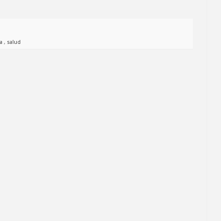
na
,
salud