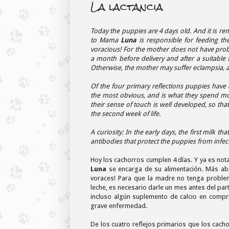
La lactancia
Today the puppies are 4 days old. And it is re
to Mama
Luna
is responsible for feeding th
voracious! For the mother does not have pro
a month before delivery and after a suitable
Otherwise, the mother may suffer eclampsia, a 
Of the four primary reflections puppies have a
the most obvious, and is what they spend mo
their sense of touch is well developed, so tha
the second week of life.
A curiosity: In the early days, the first milk t
antibodies that protect the puppies from infec
Hoy los cachorros cumplen 4 días. Y ya es no
Luna
se encarga de su alimentación. Más aba
voraces! Para que la madre no tenga probl
leche, es necesario darle un mes antes del par
incluso algún suplemento de calcio en compr
grave enfermedad.
De los cuatro reflejos primarios que los cacho