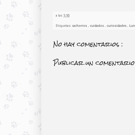
a las
1:10
Etiquetas:
cachorros
,
cuidados
,
curiosidades
,
Lu
No hay comentarios :
Publicar un comentario