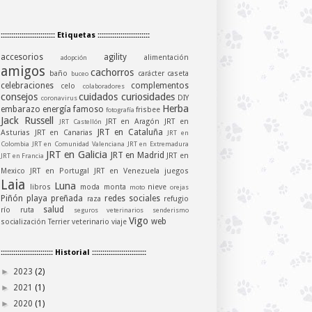
:::::::::::::::::::::::::: Etiquetas :::::::::::::::::::::::::
accesorios
agility
alimentación
adopción
amigos
cachorros
baño
carácter
caseta
buceo
celebraciones
complementos
celo
colaboradores
consejos
cuidados
curiosidades
DIY
coronavirus
Herba
embarazo
energía
famoso
frisbee
fotografía
Jack Russell
JRT en Aragón
JRT en
JRT Castellón
JRT en Cataluña
Asturias
JRT en Canarias
JRT en
Colombia
JRT en Comunidad Valenciana
JRT en Extremadura
JRT en Galicia
JRT en Madrid
JRT en
JRT en Francia
Mexico
JRT en Portugal
JRT en Venezuela
juegos
Laia
Luna
libros
moda
monta
nieve
moto
orejas
Piñón
playa
preñada
redes sociales
raza
refugio
salud
río
ruta
seguros veterinarios
senderismo
Vigo
web
socialización
Terrier
veterinario
viaje
::::::::::::::::::::::::: Historial ::::::::::::::::::::::::::
►
2023
(2)
►
2021
(1)
►
2020
(1)