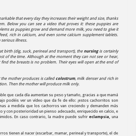
markable that every day they increases their weight and size, thanks
em. Below you can see a video that proves it: these puppies are
blems as puppies grow and demand more milk, you need to give it
 feed, rich in calcium, and even some calcium supplement tablets.
serious illness.
t birth (dig, suck, perineal and transport), the
nursing
is certainly
st of the time. Although at the moment they can not see or hear,
t find the breasts is no problem. Their eyes will open at the end of
hat the mother produces is called
colostrum
, milk denser and rich in
tion. Then the mother will produce milk only.
table que cada día aumentan su peso y tamaño, gracias a que mamá
jo podéis ver un vídeo que da fe de ello: ¡estos cachorritos son
emas a medida que los cachorros van creciendo y demanden más
to y con posterioridad un pienso adecuado, enriquecido en calcio, e
imidos. En caso contrario, la madre puede sufrir
eclampsia,
una
rros tienen al nacer (escarbar, mamar, perineal y transporte), el de