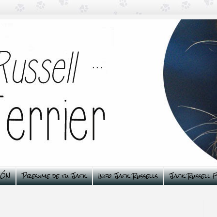
ÑÓN
Presume de tu Jack
Info Jack Russells
Jack Russell