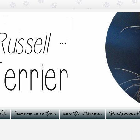
ÑÓN
Presume de tu Jack
Info Jack Russells
Jack Russell