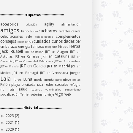
:::::::::::::::::::::::::: Etiquetas :::::::::::::::::::::::::
accesorios
agility
alimentación
adopción
amigos
cachorros
baño
carácter
caseta
buceo
celebraciones
complementos
celo
colaboradores
consejos
cuidados
curiosidades
DIY
coronavirus
Herba
embarazo
energía
famoso
frisbee
fotografía
Jack Russell
JRT en Aragón
JRT en
JRT Castellón
JRT en Cataluña
Asturias
JRT en Canarias
JRT en
Colombia
JRT en Comunidad Valenciana
JRT en Extremadura
JRT en Galicia
JRT en Madrid
JRT en
JRT en Francia
Mexico
JRT en Portugal
JRT en Venezuela
juegos
Laia
Luna
libros
moda
monta
nieve
moto
orejas
Piñón
playa
preñada
redes sociales
raza
refugio
salud
río
ruta
seguros veterinarios
senderismo
Vigo
web
socialización
Terrier
veterinario
viaje
::::::::::::::::::::::::: Historial ::::::::::::::::::::::::::
►
2023
(2)
►
2021
(1)
►
2020
(1)