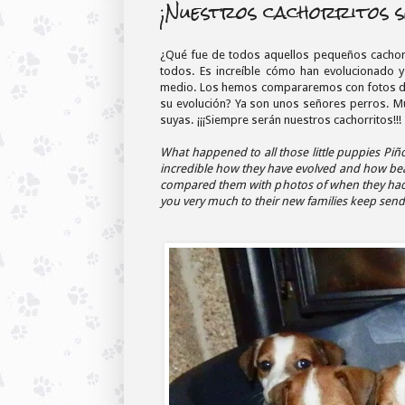
¡Nuestros cachorritos s
¿Qué fue de todos aquellos pequeños cachorr
todos. Es increíble cómo han evolucionado 
medio. Los hemos compararemos con fotos de
su evolución? Ya son unos señores perros. M
suyas. ¡¡¡Siempre serán nuestros cachorritos!!!
What happened to all those little puppies Piñ
incredible how they have evolved and how beau
compared them with photos of when they had 
you very much to their new families keep sendi