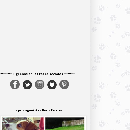
::::::::::::: Síguenos en las redes sociales :::::::::::::
:::::::::::: Los protagonistas Puro Terrier ::::::::::::