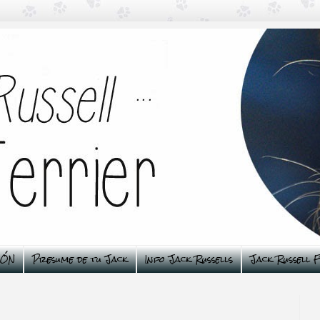
ÑÓN
Presume de tu Jack
Info Jack Russells
Jack Russell