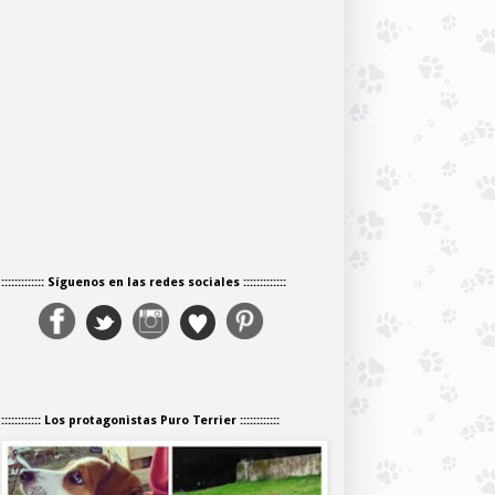
::::::::::::: Síguenos en las redes sociales :::::::::::::
:::::::::::: Los protagonistas Puro Terrier ::::::::::::