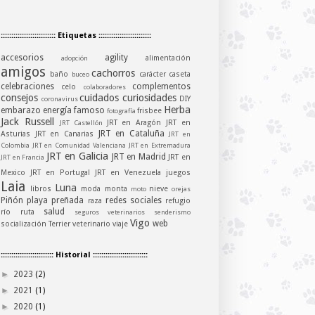
:::::::::::::::::::::::::: Etiquetas :::::::::::::::::::::::::
accesorios
agility
alimentación
adopción
amigos
cachorros
baño
carácter
caseta
buceo
celebraciones
complementos
celo
colaboradores
consejos
cuidados
curiosidades
DIY
coronavirus
Herba
embarazo
energía
famoso
frisbee
fotografía
Jack Russell
JRT en Aragón
JRT en
JRT Castellón
JRT en Cataluña
Asturias
JRT en Canarias
JRT en
Colombia
JRT en Comunidad Valenciana
JRT en Extremadura
JRT en Galicia
JRT en Madrid
JRT en
JRT en Francia
Mexico
JRT en Portugal
JRT en Venezuela
juegos
Laia
Luna
libros
moda
monta
nieve
moto
orejas
Piñón
playa
preñada
redes sociales
raza
refugio
salud
río
ruta
seguros veterinarios
senderismo
Vigo
web
socialización
Terrier
veterinario
viaje
::::::::::::::::::::::::: Historial ::::::::::::::::::::::::::
►
2023
(2)
►
2021
(1)
►
2020
(1)