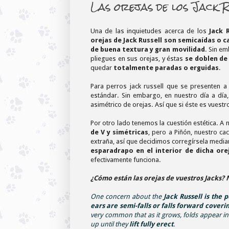
Las orejas de los Jack R
Una de las inquietudes acerca de los
Jack 
orejas de Jack Russell son semicaídas o 
de buena textura y gran movilidad
. Sin e
pliegues en sus orejas, y éstas
se doblen de
quedar
totalmente paradas o erguidas
.
Para perros jack russell que se presenten a 
estándar. Sin embargo, en nuestro día a día,
asimétrico de orejas. Así que si éste es vuest
Por otro lado tenemos la cuestión estética. A
de V y simétricas
, pero a Piñón, nuestro c
extraña, así que decidimos corregírsela media
esparadrapo en el interior de dicha ore
efectivamente funciona.
¿Cómo están las orejas de vuestros Jacks? 
One concern about the
Jack Russell is the p
ears are semi-falls or falls forward coveri
very common that as it grows, folds appear in
up until they
lift fully erect
.