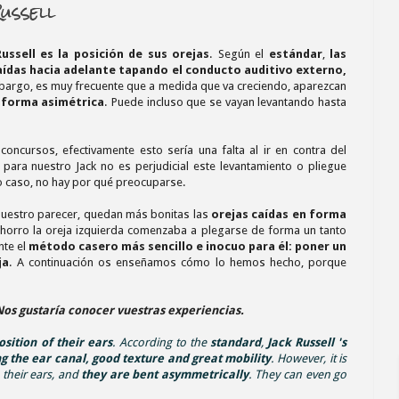
ussell
Russell es la posición de sus orejas
. Según el
estándar
,
las
caídas hacia adelante tapando el conducto auditivo externo,
mbargo, es muy frecuente que a medida que va creciendo, aparezcan
 forma asimétrica
. Puede incluso que se vayan levantando hasta
concursos, efectivamente esto sería una falta al ir en contra del
 para nuestro Jack no es perjudicial este levantamiento o pliegue
ro caso, no hay por qué preocuparse.
 nuestro parecer, quedan más bonitas las
orejas caídas en forma
achorro la oreja izquierda comenzaba a plegarse de forma un tanto
nte el
método casero más sencillo e inocuo para él: poner un
ja
. A continuación os enseñamos cómo lo hemos hecho, porque
Nos gustaría conocer vuestras experiencias.
osition of their ears
. According to the
standard
,
Jack Russell 's
ng the ear canal, good texture and great mobility
. However, it is
 their ears, and
they are bent asymmetrically
. They can even go