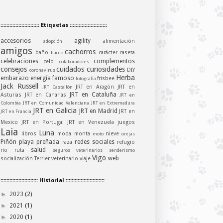
:::::::::::::::::::::::::: Etiquetas :::::::::::::::::::::::::
accesorios
agility
alimentación
adopción
amigos
cachorros
baño
carácter
caseta
buceo
celebraciones
complementos
celo
colaboradores
consejos
cuidados
curiosidades
DIY
coronavirus
Herba
embarazo
energía
famoso
frisbee
fotografía
Jack Russell
JRT en Aragón
JRT en
JRT Castellón
JRT en Cataluña
Asturias
JRT en Canarias
JRT en
Colombia
JRT en Comunidad Valenciana
JRT en Extremadura
JRT en Galicia
JRT en Madrid
JRT en
JRT en Francia
Mexico
JRT en Portugal
JRT en Venezuela
juegos
Laia
Luna
libros
moda
monta
nieve
moto
orejas
Piñón
playa
preñada
redes sociales
raza
refugio
salud
río
ruta
seguros veterinarios
senderismo
Vigo
web
socialización
Terrier
veterinario
viaje
::::::::::::::::::::::::: Historial ::::::::::::::::::::::::::
►
2023
(2)
►
2021
(1)
►
2020
(1)