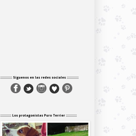
::::::::::::: Síguenos en las redes sociales :::::::::::::
:::::::::::: Los protagonistas Puro Terrier ::::::::::::