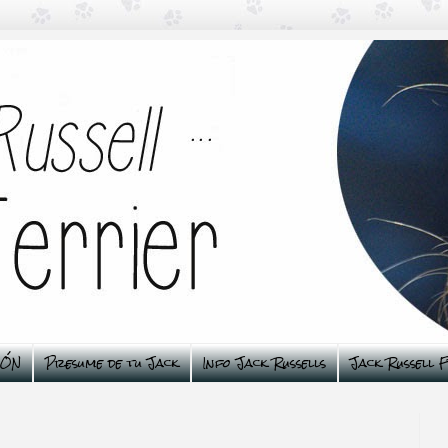
ÑÓN
Presume de tu Jack
Info Jack Russells
Jack Russell