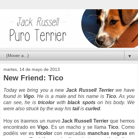
▼
martes, 14 de mayo de 2013
New Friend: Tico
Today we bring you a new
Jack Russell Terrier
we have
found in
Vigo
. He is a male and his name is
Tico
. As you
can see, he is
tricolor
with
black spots
on his body. We
were also struck by the way his
tail
is
curled
.
Hoy os traemos un nuevo
Jack Russell Terrier
que hemos
encontrado en
Vigo
. Es un macho y se llama
Tico
. Como
podéis ver es
tricolor
con marcadas
manchas negras
en