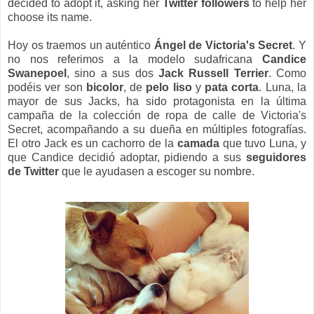
decided to adopt it, asking her
Twitter followers
to help her
choose its name.
Hoy os traemos un auténtico
Ángel de Victoria's Secret
. Y
no nos referimos a la modelo sudafricana
Candice
Swanepoel
, sino a sus dos
Jack Russell Terrier
. Como
podéis ver son
bicolor
, de
pelo liso
y
pata corta
. Luna, la
mayor de sus Jacks, ha sido protagonista en la última
campaña de la colección de ropa de calle de Victoria's
Secret, acompañando a su dueña en múltiples fotografías.
El otro Jack es un cachorro de la
camada
que tuvo Luna, y
que Candice decidió adoptar, pidiendo a sus
seguidores
de Twitter
que le ayudasen a escoger su nombre.